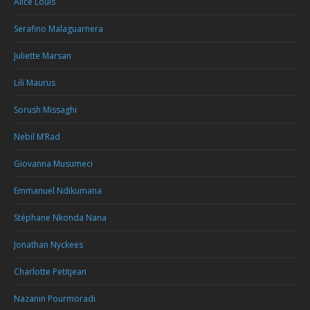
Alice Louis
Serafino Malaguarnera
Juliette Marsan
Lili Maurus
Sorush Missaghi
Nebil M’Rad
Giovanna Musumeci
Emmanuel Ndikumana
Stéphane Nkonda Nana
Jonathan Nyckees
Charlotte Petitjean
Nazanin Pourmoradi