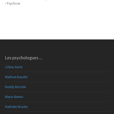
‣ Psychose
Les psychologues …
Céline Aerts
Mathias Baudet
Ruddy Berode
Marie Bettex
Nathalie Bracke