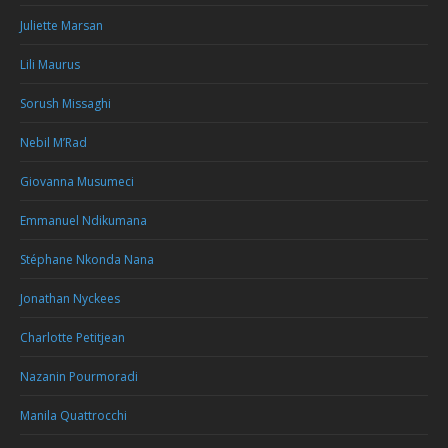
Juliette Marsan
Lili Maurus
Sorush Missaghi
Nebil M’Rad
Giovanna Musumeci
Emmanuel Ndikumana
Stéphane Nkonda Nana
Jonathan Nyckees
Charlotte Petitjean
Nazanin Pourmoradi
Manila Quattrocchi