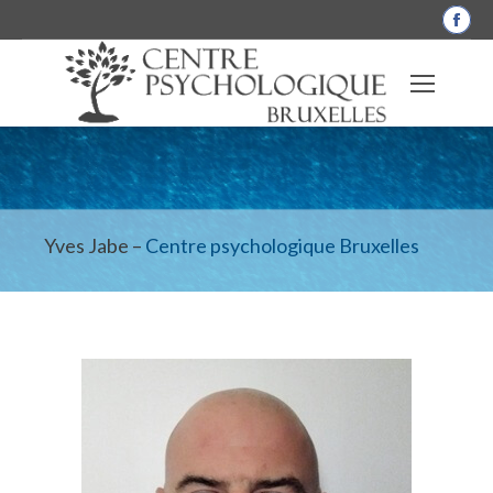
La
pag
Fac
s'o
dan
une
nou
fen
Yves Jabe –
Centre psychologique Bruxelles