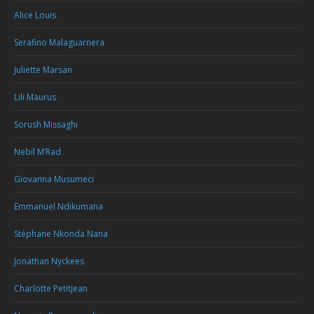
Alice Louis
Serafino Malaguarnera
Juliette Marsan
Lili Maurus
Sorush Missaghi
Nebil M’Rad
Giovanna Musumeci
Emmanuel Ndikumana
Stéphane Nkonda Nana
Jonathan Nyckees
Charlotte Petitjean