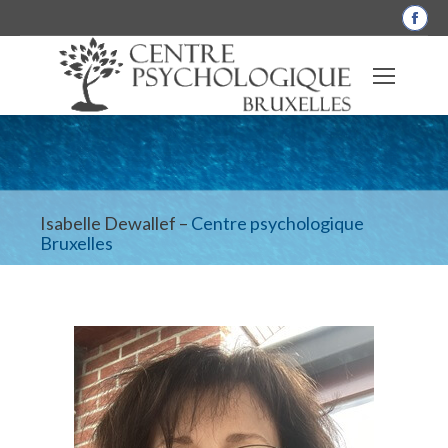
La
pag
Fac
s'o
dan
une
nou
fen
Isabelle Dewallef –
Centre psychologique
Bruxelles