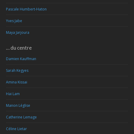
Pascale Humbert-Haton
Yves Jabe
Maya Jarjoura
… du centre
Damien Kauffman
Sarah Kegyes
Amina Kissai
Hai Lam
Manon Léglise
Catherine Lemage
Céline Lietar