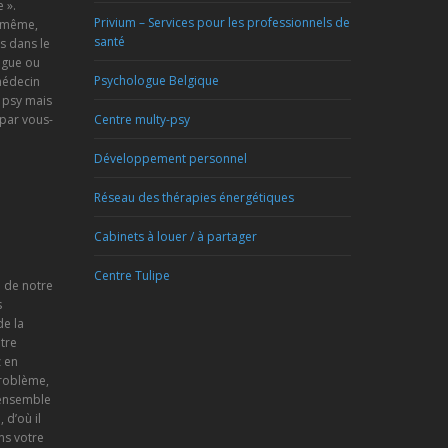
 ».
Privium – Services pour les professionnels de
s-même,
santé
s dans le
ogue ou
Psychologue Belgique
médecin
 psy mais
 par vous-
Centre multy-psy
Développement personnel
Réseau des thérapies énergétiques
Cabinets à louer / à partager
Centre Tulipe
e de notre
s
de la
tre
 en
problème,
 ensemble
d’où il
ns votre