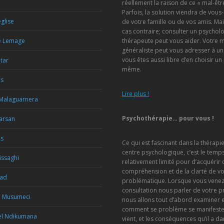
réellement la raison de ce « mal-être
Parfois, la solution viendra de vou
glise
de votre famille ou de vos amis. Mai
cas contraire; consulter un psychol
e Lemage
thérapeute peut vous aider. Votre 
généraliste peut vous adresser à un
vous êtes aussi libre d’en choisir un
etar
même.
is
Lire plus !
 Malaguarnera
Psychothérapie… pour vous !
Marsan
us
Ce qui est fascinant dans la thérapi
centre psychologique, c’est le temp
issaghi
relativement limité pour d’acquérir 
compréhension et de la clarté de vo
Rad
problématique. Lorsque vous venez
consultation nous parler de votre 
a Musumeci
nous allons tout d’abord examiner
comment se problème se manifeste, 
l Ndikumana
vient, et les conséquences qu’il a da