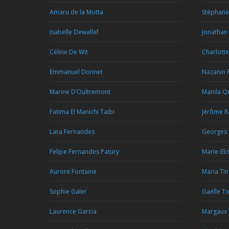
Amaru de la Motta
Stéphan
Isabelle Dewallef
Jonathan
Céline De Wit
Charlotte
Emmanuel Donnet
Nazanin 
Marine D’Oultremont
Manila Qu
Fatima El Manichi Taibi
Jérôme R
Lara Fernandes
Georges 
Felipe Fernandes Patury
Marie-Eli
Aurore Fontaine
Maria Tin
Sophie Galer
Gaëlle T
Laurence Garcia
Margaux