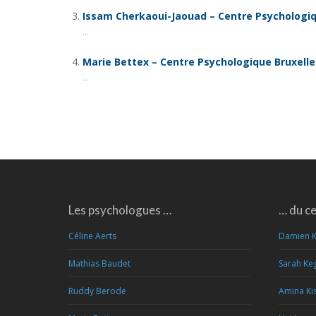
Issam Cherkaoui-Jaouad – Centre Psychologiq
...
Marie Bettex – Centre Psychologique Bruxelle
...
Les psychologues …
… du c
Céline Aerts
Damien 
Mathias Baudet
Sarah Ke
Ruddy Berode
Amina Kis