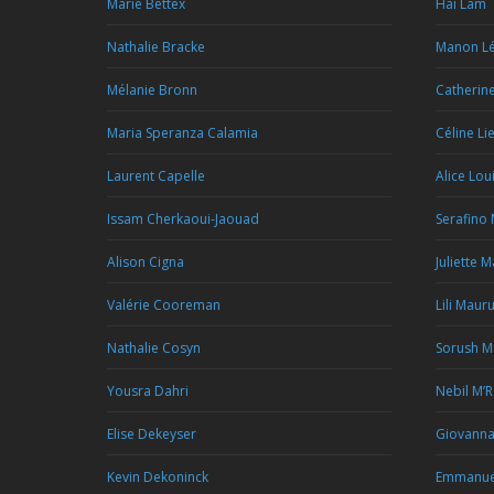
Marie Bettex
Hai Lam
Nathalie Bracke
Manon Lé
Mélanie Bronn
Catherin
Maria Speranza Calamia
Céline Li
Laurent Capelle
Alice Lou
Issam Cherkaoui-Jaouad
Serafino
Alison Cigna
Juliette 
Valérie Cooreman
Lili Maur
Nathalie Cosyn
Sorush M
Yousra Dahri
Nebil M’
Elise Dekeyser
Giovann
Kevin Dekoninck
Emmanue