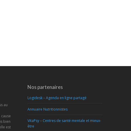
Nos partenaires
Logidesk – Agenda en ligne partagé
ss au
Annuaire Nutritionnistes
a cause
VitaPsy – Centres de santé mentale et mieux-
s bien
être
lle est