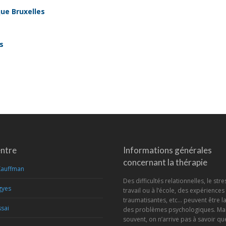
ue Bruxelles
s
entre
Informations générales
concernant la thérapie
Kauffman
Des difficultés relationnelles, le stre
gyes
travail ou à l’école, des expériences
traumatisantes, etc… peuvent être l
sai
des problèmes psychologiques. Mai
souvent, on n’arrive pas à savoir que