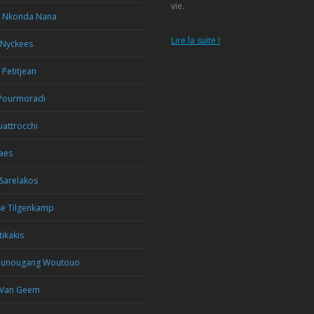
vie.
e Nkonda Nana
Lire la suite !
 Nyckees
 Petitjean
Pourmoradi
attrocchi
aes
Sarelakos
se Tilgenkamp
tikakis
ounougang Woutouo
 Van Geem