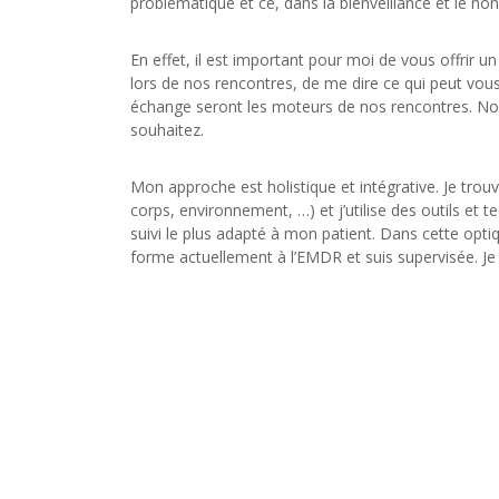
problématique et ce, dans la bienveillance et le no
En effet, il est important pour moi de vous offrir 
lors de nos rencontres, de me dire ce qui peut vous 
échange seront les moteurs de nos rencontres. Nou
souhaitez.
Sarah Kegyes-Psychologue-Etterbeek
Mon approche est holistique et intégrative. Je tro
corps, environnement, …) et j’utilise des outils et t
suivi le plus adapté à mon patient. Dans cette opt
forme actuellement à l’EMDR et suis supervisée. Je