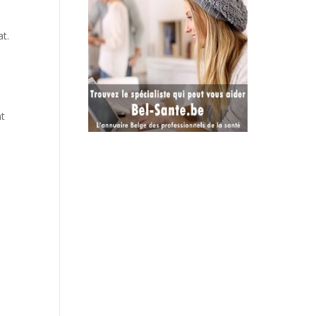
at.
nt