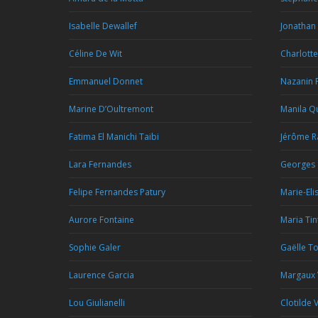
Isabelle Dewallef
Jonathan
Céline De Wit
Charlotte
Emmanuel Donnet
Nazanin 
Marine D’Oultremont
Manila Qu
Fatima El Manichi Taibi
Jérôme R
Lara Fernandes
Georges 
Felipe Fernandes Patury
Marie-Eli
Aurore Fontaine
Maria Tin
Sophie Galer
Gaëlle T
Laurence Garcia
Margaux
Lou Giulianelli
Clotilde V