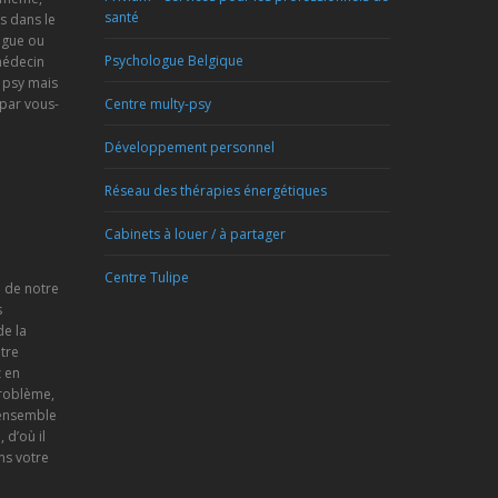
santé
s dans le
ogue ou
Psychologue Belgique
médecin
 psy mais
 par vous-
Centre multy-psy
Développement personnel
Réseau des thérapies énergétiques
Cabinets à louer / à partager
Centre Tulipe
e de notre
s
de la
tre
 en
problème,
 ensemble
d’où il
ns votre