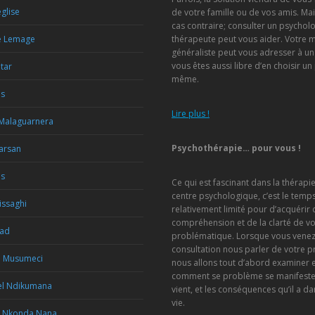
glise
de votre famille ou de vos amis. Mai
cas contraire; consulter un psychol
e Lemage
thérapeute peut vous aider. Votre 
généraliste peut vous adresser à un
vous êtes aussi libre d’en choisir un
etar
même.
is
Lire plus !
 Malaguarnera
Psychothérapie… pour vous !
Marsan
us
Ce qui est fascinant dans la thérapi
centre psychologique, c’est le temp
issaghi
relativement limité pour d’acquérir 
compréhension et de la clarté de vo
Rad
problématique. Lorsque vous venez
consultation nous parler de votre 
a Musumeci
nous allons tout d’abord examiner
comment se problème se manifeste, 
l Ndikumana
vient, et les conséquences qu’il a da
vie.
e Nkonda Nana