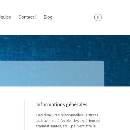
équipe
Contact !
Blog
La
page
Facebook
s'ouvre
dans
une
nouvelle
fenêtre
Informations générales
Des difficultés relationnelles, le stress
au travail ou à l’école, des expériences
traumatisantes, etc… peuvent être la