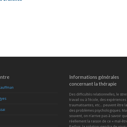
entre
Informations générales
concernant la thérapie
Kauffman
Des difficultés relationnelles, le stre
gyes
travail ou à l’école, des expériences
traumatisantes, etc… peuvent être l
sai
des problèmes psychologiques. Mai
souvent, on n’arrive pas à savoir que
réellement la raison de ce « mal-être
Parfois, la solution viendra de vou