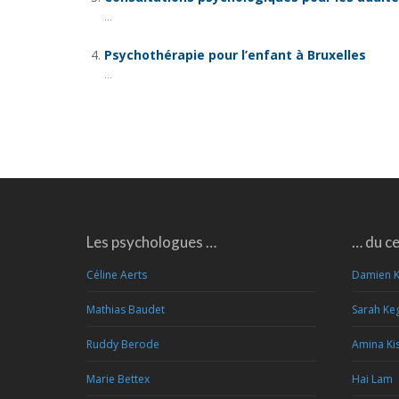
...
Psychothérapie pour l’enfant à Bruxelles
...
Les psychologues …
… du c
Céline Aerts
Damien 
Mathias Baudet
Sarah Ke
Ruddy Berode
Amina Kis
Marie Bettex
Hai Lam