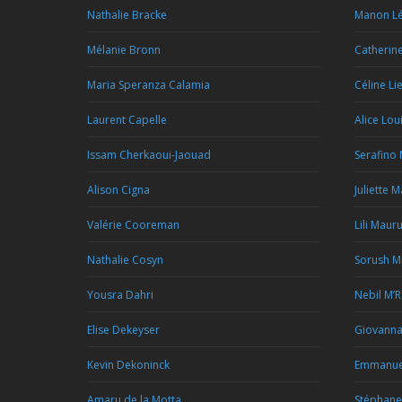
Nathalie Bracke
Manon Lé
Mélanie Bronn
Catherin
Maria Speranza Calamia
Céline Li
Laurent Capelle
Alice Lou
Issam Cherkaoui-Jaouad
Serafino
Alison Cigna
Juliette 
Valérie Cooreman
Lili Maur
Nathalie Cosyn
Sorush M
Yousra Dahri
Nebil M’
Elise Dekeyser
Giovann
Kevin Dekoninck
Emmanue
Amaru de la Motta
Stéphan