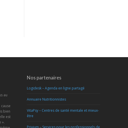
Nos partenaires
Logidesk – Agenda en ligne partagé
ss au
Annuaire Nutritionnistes
a cause
VitaPsy – Centres de santé mentale et mieux-
s bien
être
lle est
 ».
Privium – Services pour les professionnels de
s-même,