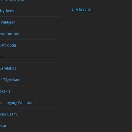
Lire la suite !
 Nyckees
 Petitjean
Pourmoradi
attrocchi
aes
Sarelakos
se Tilgenkamp
tikakis
ounougang Woutouo
 Van Geem
isart