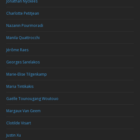
Jonathan Nyckees
Charlotte Petitjean
Nazanin Pourmoradi
Manila Quattrocchi
Jérôme Raes
Georges Sarelakos
Marie-Elise Tilgenkamp
Maria Tintikakis
Gaëlle Tounougang Woutouo
Margaux Van Geem
Clotilde Visart
Justin Xu