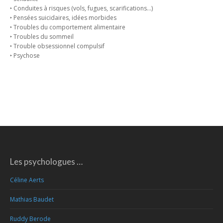
‣ Conduites à risques (vols, fugues, scarifications…)
‣ Pensées suicidaires, idées morbides
‣ Troubles du comportement alimentaire
‣ Troubles du sommeil
‣ Trouble obsessionnel compulsif
‣ Psychose
Les psychologues …
Céline Aerts
Mathias Baudet
Ruddy Berode