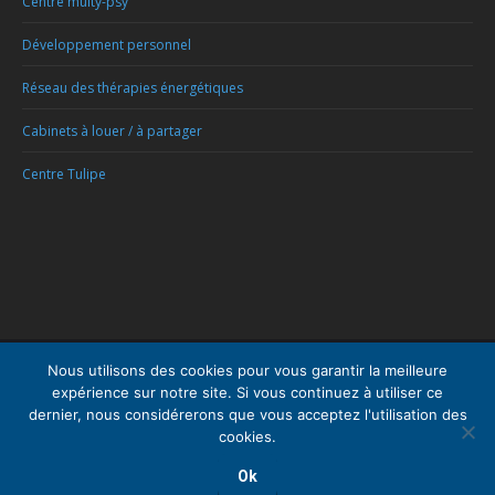
Centre multy-psy
Développement personnel
Réseau des thérapies énergétiques
Cabinets à louer / à partager
Centre Tulipe
Menu
Nous utilisons des cookies pour vous garantir la meilleure
expérience sur notre site. Si vous continuez à utiliser ce
Copyright © 2026
Centre Psychologique Bruxelles
, tous droits réservés.
dernier, nous considérerons que vous acceptez l'utilisation des
Powered by
Privium – Des services qui soutiennent vos soins. Pour
cookies.
psychologues, psychotherapeutes et hypnotherapeutes.
RGPD - Politique de Protection de la Vie Privée
Ok
médecin, psychologue, psychiatre, santé mentale