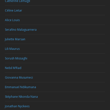
Catherine Lemage
Céline Lietar
Alice Louis
Serafino Malaguarnera
Juliette Marsan
Lili Maurus
Sorush Missaghi
Nebil M’Rad
Giovanna Musumeci
Emmanuel Ndikumana
Stéphane Nkonda Nana
Jonathan Nyckees