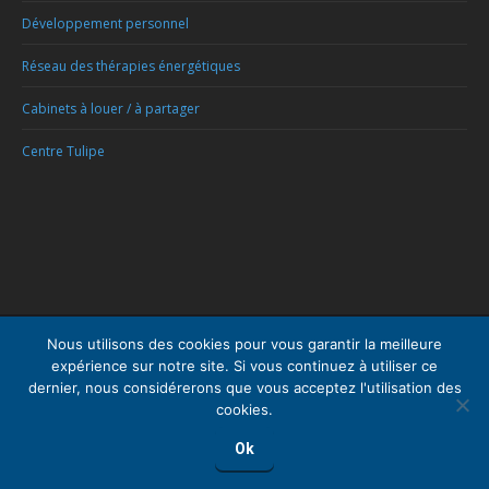
Développement personnel
Réseau des thérapies énergétiques
Cabinets à louer / à partager
Centre Tulipe
Menu
Nous utilisons des cookies pour vous garantir la meilleure
expérience sur notre site. Si vous continuez à utiliser ce
Copyright © 2026
Centre Psychologique Bruxelles
, tous droits réservés.
dernier, nous considérerons que vous acceptez l'utilisation des
Powered by
Privium – Des services qui soutiennent vos soins. Pour
cookies.
psychologues, psychotherapeutes et hypnotherapeutes.
RGPD - Politique de Protection de la Vie Privée
Ok
médecin, psychologue, psychiatre, santé mentale