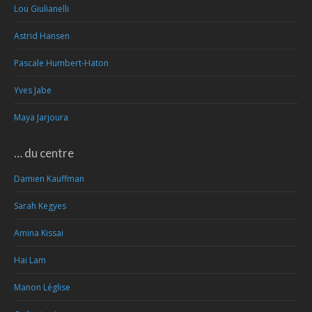
Lou Giulianelli
Astrid Hansen
Pascale Humbert-Haton
Yves Jabe
Maya Jarjoura
… du centre
Damien Kauffman
Sarah Kegyes
Amina Kissai
Hai Lam
Manon Léglise