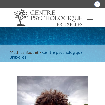
La
pag
Fac
s'o
dan
une
nou
fen
Mathias Baudet –
Centre psychologique
Bruxelles