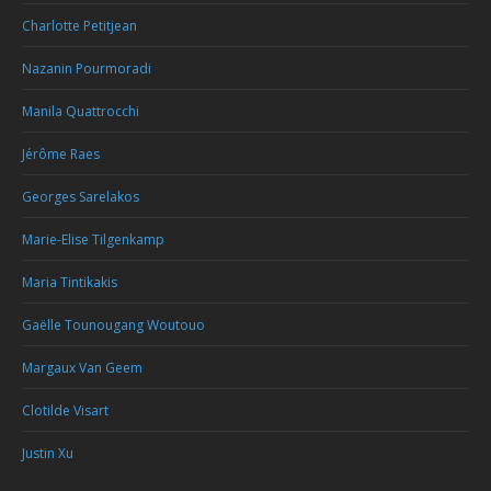
Charlotte Petitjean
Nazanin Pourmoradi
Manila Quattrocchi
Jérôme Raes
Georges Sarelakos
Marie-Elise Tilgenkamp
Maria Tintikakis
Gaëlle Tounougang Woutouo
Margaux Van Geem
Clotilde Visart
Justin Xu