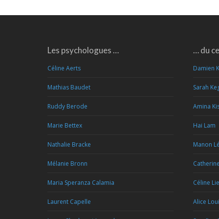
Les psychologues …
… du c
Céline Aerts
Damien 
Mathias Baudet
Sarah Ke
Ruddy Berode
Amina Kis
Marie Bettex
Hai Lam
Nathalie Bracke
Manon Lé
Mélanie Bronn
Catherin
Maria Speranza Calamia
Céline Li
Laurent Capelle
Alice Lou