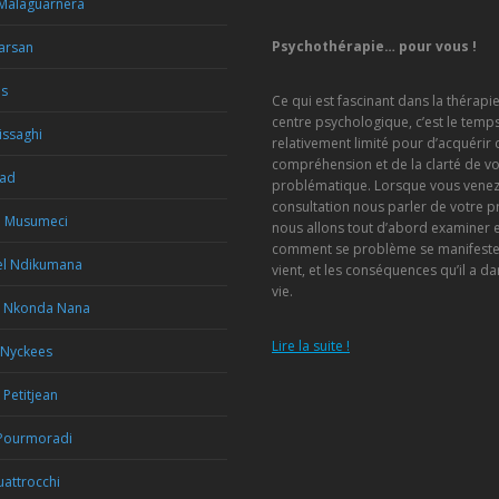
 Malaguarnera
Psychothérapie… pour vous !
Marsan
us
Ce qui est fascinant dans la thérapi
centre psychologique, c’est le temp
issaghi
relativement limité pour d’acquérir 
compréhension et de la clarté de vo
Rad
problématique. Lorsque vous venez
consultation nous parler de votre 
a Musumeci
nous allons tout d’abord examiner
comment se problème se manifeste, 
l Ndikumana
vient, et les conséquences qu’il a da
vie.
e Nkonda Nana
Lire la suite !
 Nyckees
 Petitjean
Pourmoradi
attrocchi