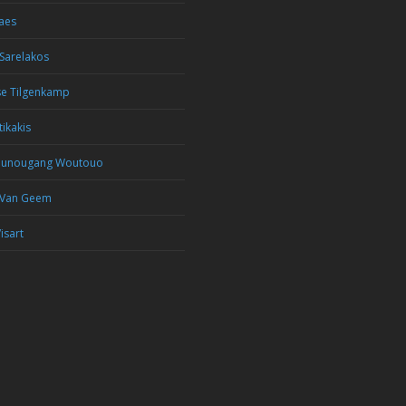
aes
Sarelakos
se Tilgenkamp
tikakis
ounougang Woutouo
 Van Geem
isart