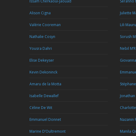
Issam Cherkaoui-Jaouad
Serafino
Alison Cigna
Juliette 
Valérie Cooreman
Lili Maur
Nathalie Cosyn
Sorush M
Yousra Dahri
Nebil M’
Elise Dekeyser
Giovann
Kevin Dekoninck
Emmanue
Amaru de la Motta
Stéphan
Isabelle Dewallef
Jonathan
Céline De Wit
Charlotte
Emmanuel Donnet
Nazanin 
Marine D’Oultremont
Manila Qu