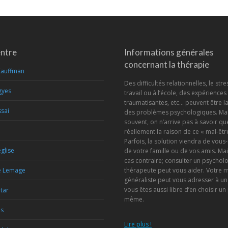
entre
Informations générales
concernant la thérapie
Kauffman
Des difficultés relationnelles, le stre
gyes
travail ou à l’école, des expériences
traumatisantes, etc… peuvent être l
sai
des problèmes psychologiques. Mai
souvent, on n’arrive pas à savoir que
réellement la raison de ce « mal-être
Parfois, la solution viendra de vou
glise
de votre famille ou de vos amis. Mai
cas contraire; consulter un psychol
e Lemage
thérapeute peut vous aider. Votre 
généraliste peut vous adresser à un
vous êtes aussi libre d’en choisir un
etar
même.
is
Lire plus !