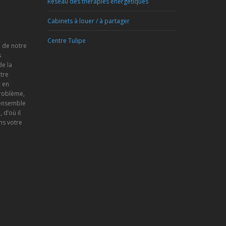
Réseau des thérapies énergétiques
Cabinets à louer / à partager
Centre Tulipe
e de notre
s
de la
tre
 en
problème,
 ensemble
d’où il
ns votre