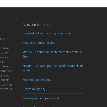
Nos partenaires
Logidesk – Agenda en ligne partagé
ss au
Annuaire Nutritionnistes
a cause
VitaPsy – Centres de santé mentale et mieux-
s bien
être
lle est
 ».
Privium – Services pour les professionnels de
s-même,
santé
s dans le
ogue ou
Psychologue Belgique
médecin
 psy mais
 par vous-
Centre multy-psy
Développement personnel