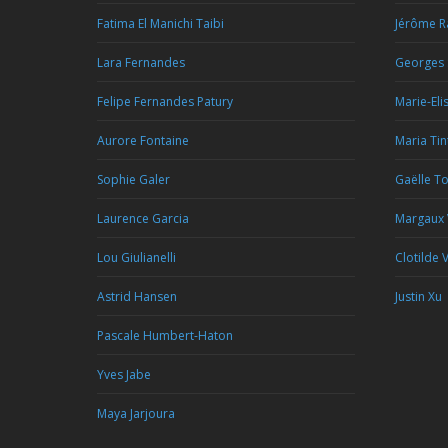
Fatima El Manichi Taibi
Jérôme R
Lara Fernandes
Georges 
Felipe Fernandes Patury
Marie-Eli
Aurore Fontaine
Maria Tin
Sophie Galer
Gaëlle T
Laurence Garcia
Margaux
Lou Giulianelli
Clotilde V
Astrid Hansen
Justin Xu
Pascale Humbert-Haton
Yves Jabe
Maya Jarjoura