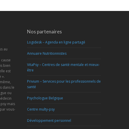
Nos partenaires
Logidesk – Agenda en ligne partagé
ss au
Annuaire Nutritionnistes
a cause
VitaPsy – Centres de santé mentale et mieux-
s bien
être
lle est
 ».
Privium – Services pour les professionnels de
s-même,
santé
s dans le
ogue ou
Psychologue Belgique
médecin
 psy mais
 par vous-
Centre multy-psy
Développement personnel