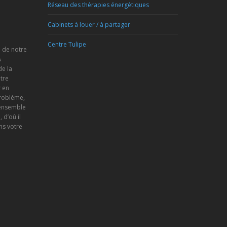
Réseau des thérapies énergétiques
Cabinets à louer / à partager
Centre Tulipe
e de notre
s
de la
tre
 en
problème,
 ensemble
d’où il
ns votre