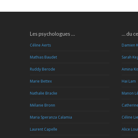
Les psychologues …
… du c
Céline Aerts
Damien 
Mathias Baudet
Sarah Ke
Ruddy Berode
Amina Kis
Marie Bettex
Hai Lam
Nathalie Bracke
Manon Lé
Mélanie Bronn
Catherin
Maria Speranza Calamia
Céline Li
Laurent Capelle
Alice Lou