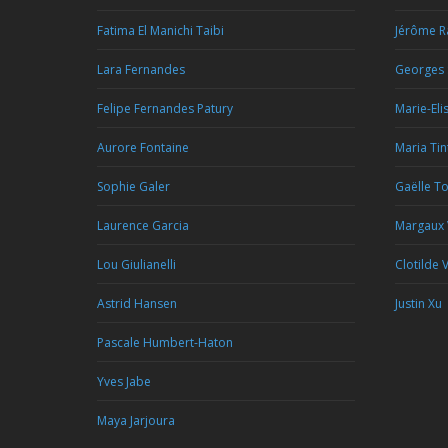
Fatima El Manichi Taibi
Jérôme R
Lara Fernandes
Georges 
Felipe Fernandes Patury
Marie-Eli
Aurore Fontaine
Maria Tin
Sophie Galer
Gaëlle T
Laurence Garcia
Margaux
Lou Giulianelli
Clotilde V
Astrid Hansen
Justin Xu
Pascale Humbert-Haton
Yves Jabe
Maya Jarjoura