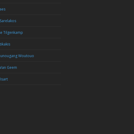
aes
Sarelakos
se Tilgenkamp
tikakis
ounougang Woutouo
 Van Geem
isart