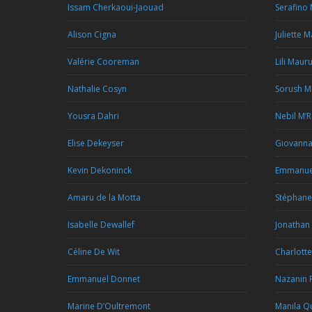
Issam Cherkaoui-Jaouad
Serafino
Alison Cigna
Juliette 
Valérie Cooreman
Lili Maur
Nathalie Cosyn
Sorush M
Yousra Dahri
Nebil M’
Elise Dekeyser
Giovann
Kevin Dekoninck
Emmanue
Amaru de la Motta
Stéphan
Isabelle Dewallef
Jonathan
Céline De Wit
Charlotte
Emmanuel Donnet
Nazanin 
Marine D’Oultremont
Manila Qu