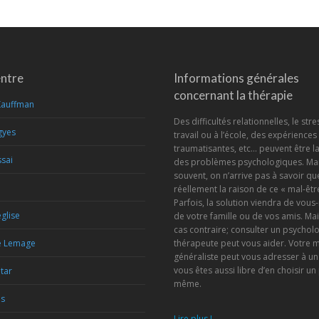
entre
Informations générales
concernant la thérapie
Kauffman
Des difficultés relationnelles, le stre
gyes
travail ou à l’école, des expériences
traumatisantes, etc… peuvent être l
sai
des problèmes psychologiques. Mai
souvent, on n’arrive pas à savoir que
réellement la raison de ce « mal-être
Parfois, la solution viendra de vou
glise
de votre famille ou de vos amis. Mai
cas contraire; consulter un psychol
e Lemage
thérapeute peut vous aider. Votre 
généraliste peut vous adresser à un
vous êtes aussi libre d’en choisir un
etar
même.
is
Lire plus !