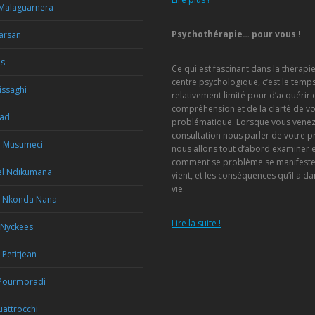
 Malaguarnera
Psychothérapie… pour vous !
Marsan
us
Ce qui est fascinant dans la thérapi
centre psychologique, c’est le temp
issaghi
relativement limité pour d’acquérir 
compréhension et de la clarté de vo
Rad
problématique. Lorsque vous venez
consultation nous parler de votre 
a Musumeci
nous allons tout d’abord examiner
comment se problème se manifeste, 
l Ndikumana
vient, et les conséquences qu’il a da
vie.
e Nkonda Nana
Lire la suite !
 Nyckees
 Petitjean
Pourmoradi
attrocchi