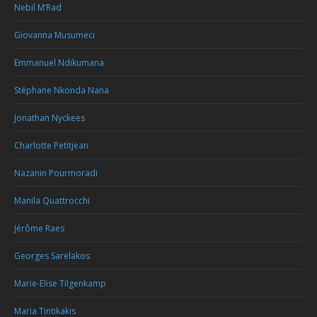
Nebil M’Rad
Giovanna Musumeci
Emmanuel Ndikumana
Stéphane Nkonda Nana
Jonathan Nyckees
Charlotte Petitjean
Nazanin Pourmoradi
Manila Quattrocchi
Jérôme Raes
Georges Sarelakos
Marie-Elise Tilgenkamp
Maria Tintikakis