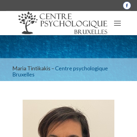
La
pag
Fac
s'o
dan
une
nou
fen
Maria Tintikakis –
Centre psychologique
Bruxelles