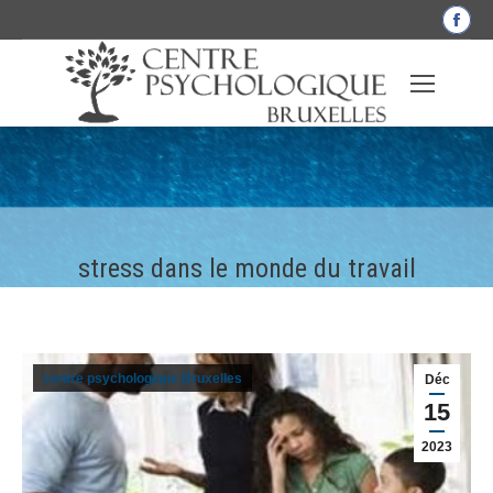
La
pag
Fac
s'o
dan
une
nou
fen
stress dans le monde du travail
centre psychologique Bruxelles
Déc
15
2023