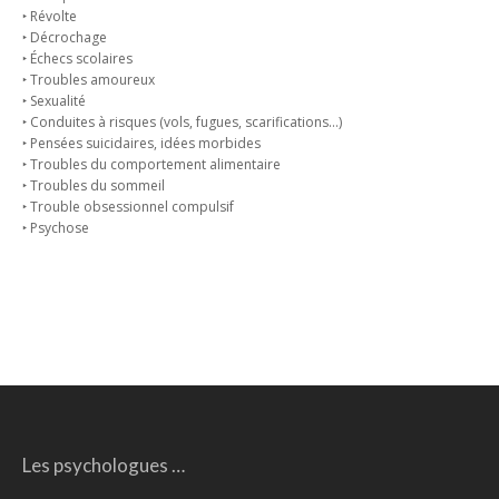
‣ Révolte
‣ Décrochage
‣ Échecs scolaires
‣ Troubles amoureux
‣ Sexualité
‣ Conduites à risques (vols, fugues, scarifications…)
‣ Pensées suicidaires, idées morbides
‣ Troubles du comportement alimentaire
‣ Troubles du sommeil
‣ Trouble obsessionnel compulsif
‣ Psychose
Les psychologues …