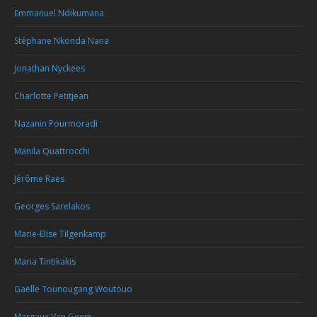
Emmanuel Ndikumana
Stéphane Nkonda Nana
Jonathan Nyckees
Charlotte Petitjean
Nazanin Pourmoradi
Manila Quattrocchi
Jérôme Raes
Georges Sarelakos
Marie-Elise Tilgenkamp
Maria Tintikakis
Gaëlle Tounougang Woutouo
Margaux Van Geem