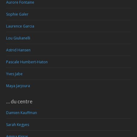
Aurore Fontaine
Sophie Galer
Laurence Garcia
Lou Giulianelli
Astrid Hansen
Pascale Humbert-Haton
Yves Jabe
Maya Jarjoura
… du centre
Damien Kauffman
Sarah Kegyes
Amina Kissai