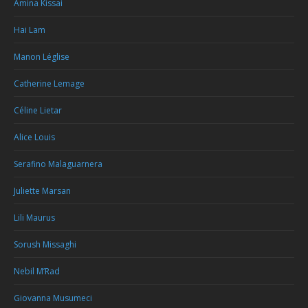
Amina Kissai
Hai Lam
Manon Léglise
Catherine Lemage
Céline Lietar
Alice Louis
Serafino Malaguarnera
Juliette Marsan
Lili Maurus
Sorush Missaghi
Nebil M’Rad
Giovanna Musumeci