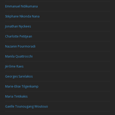
Emmanuel Ndikumana
Stéphane Nkonda Nana
Jonathan Nyckees
Charlotte Petitjean
Nazanin Pourmoradi
Manila Quattrocchi
Jérôme Raes
Georges Sarelakos
Marie-Elise Tilgenkamp
Maria Tintikakis
Gaëlle Tounougang Woutouo