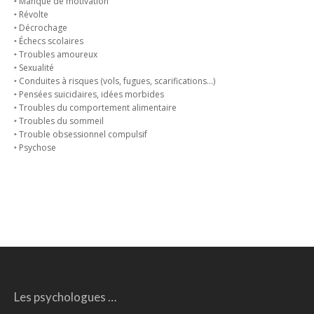
‣ Manque de motivation
‣ Révolte
‣ Décrochage
‣ Échecs scolaires
‣ Troubles amoureux
‣ Sexualité
‣ Conduites à risques (vols, fugues, scarifications…)
‣ Pensées suicidaires, idées morbides
‣ Troubles du comportement alimentaire
‣ Troubles du sommeil
‣ Trouble obsessionnel compulsif
‣ Psychose
Les psychologues …