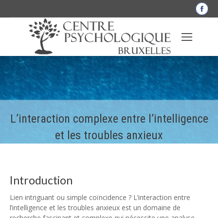
La
pag
Fac
s'o
dan
une
nou
fen
L’interaction complexe entre l’intelligence
et les troubles anxieux
Introduction
Lien intriguant ou simple coïncidence ? L’interaction entre
l’intelligence et les troubles anxieux est un domaine de
recherche fascinant et complexe qui nécessite une analyse