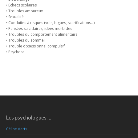
‣ Échecs scolaires
‣ Troubles amoureux
‣ Sexualité
‣ Conduites à risques (vols, fugues, scarifications…)
‣ Pensées suicidaires, idées morbides
‣ Troubles du comportement alimentaire
‣ Troubles du sommeil
‣ Trouble obsessionnel compulsif
‣ Psychose
Les psychologues …
Céline Aerts