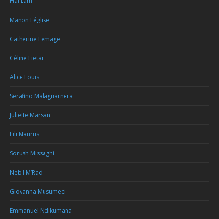
Hai Lam
Manon Léglise
Catherine Lemage
Céline Lietar
Alice Louis
Serafino Malaguarnera
Juliette Marsan
Lili Maurus
Sorush Missaghi
Nebil M’Rad
Giovanna Musumeci
Emmanuel Ndikumana