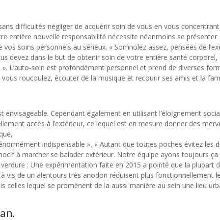
sans difficultés négliger de acquérir soin de vous en vous concentrant
tre entière nouvelle responsabilité nécessite néanmoins se présenter
 vos soins personnels au sérieux. « Somnolez assez, pensées de l’exe
s devez dans le but de obtenir soin de votre entière santé corporel,
e ». L’auto-soin est profondément personnel et prend de diverses for
 vous roucoulez, écouter de la musique et recourir ses amis et la fami
st envisageable. Cependant également en utilisant l’éloignement socia
llement accès à l’extérieur, ce lequel est en mesure donner des merve
ique,
énormément indispensable », « Autant que toutes poches évitez les d
nocif à marcher se balader extérieur. Notre équipe ayons toujours ça 
a verdure : Une expérimentation faite en 2015 a pointé que la plupart 
à vis de un alentours très anodon réduisent plus fonctionnellement l
s celles lequel se promènent de la aussi manière au sein une lieu urb
an.