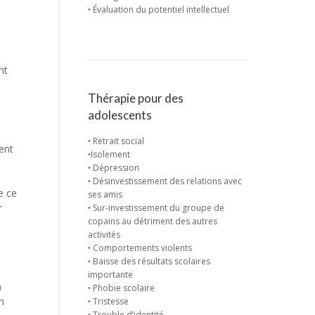
‣ Évaluation du potentiel intellectuel
nt
Thérapie pour des
adolescents
‣ Retrait social
ent
‣Isolement
‣ Dépression
‣ Désinvestissement des relations avec
e ce
ses amis
r
‣ Sur-investissement du groupe de
copains au détriment des autres
activités
‣ Comportements violents
‣ Baisse des résultats scolaires
importante
n
‣ Phobie scolaire
un
‣ Tristesse
‣ Trouble d’identité