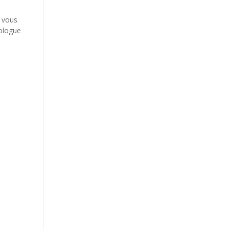
c vous
ologue