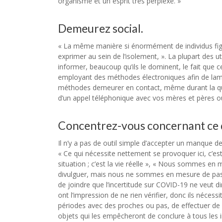
organisme et un esprit très perplexe. »
Demeurez social.
« La même manière si énormément de individus fig
exprimer au sein de l’isolement, ». La plupart des u
informer, beaucoup qu’ils le dominent, le fait que 
employant des méthodes électroniques afin de lam
méthodes demeurer en contact, même durant la quaran
d’un appel téléphonique avec vos mères et pères ou
Concentrez-vous concernant ce qu
Il n’y a pas de outil simple d’accepter un manque de
« Ce qui nécessite nettement se provoquer ici, c’es
situation ; c’est la vie réelle », « Nous sommes en 
divulguer, mais nous ne sommes en mesure de pas la 
de joindre que l’incertitude sur COVID-19 ne veut di
ont l’impression de ne rien vérifier, donc ils nécessit
périodes avec des proches ou pas, de effectuer de l
objets qui les empêcheront de conclure à tous les i