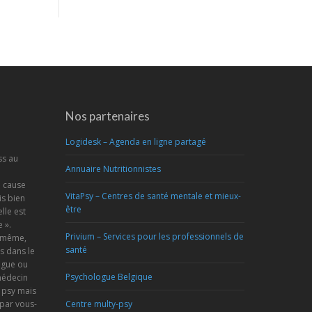
Nos partenaires
Logidesk – Agenda en ligne partagé
ss au
Annuaire Nutritionnistes
a cause
VitaPsy – Centres de santé mentale et mieux-
s bien
être
lle est
 ».
Privium – Services pour les professionnels de
s-même,
santé
s dans le
ogue ou
Psychologue Belgique
médecin
 psy mais
 par vous-
Centre multy-psy