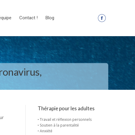
équipe
Contact !
Blog
La
page
Facebook
s'ouvre
dans
une
nouvelle
oronavirus,
fenêtre
Thérapie pour les adultes
ur
‣ Travail et réflexion personnels
‣ Soutien à la parentalité
‣ Anxiété