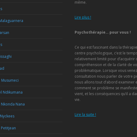
même.
is
Lire plus !
 Malaguarnera
Psychothérapie… pour vous !
Marsan
us
Ce qui est fascinant dans la thérapi
centre psychologique, c’est le temp
issaghi
relativement limité pour d’acquérir 
compréhension et de la clarté de vo
Rad
problématique. Lorsque vous venez
consultation nous parler de votre 
a Musumeci
nous allons tout d’abord examiner
comment se problème se manifeste, 
l Ndikumana
vient, et les conséquences qu’il a da
vie.
e Nkonda Nana
Lire la suite !
 Nyckees
 Petitjean