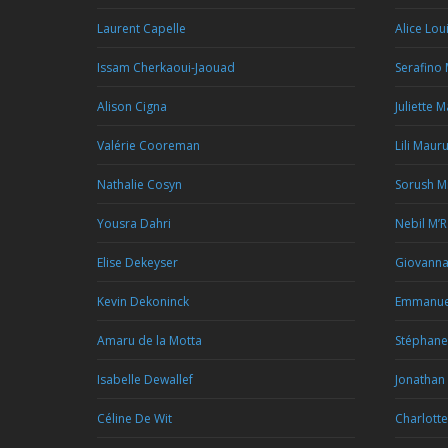
Laurent Capelle
Alice Lou
Issam Cherkaoui-Jaouad
Serafino
Alison Cigna
Juliette 
Valérie Cooreman
Lili Maur
Nathalie Cosyn
Sorush M
Yousra Dahri
Nebil M’
Elise Dekeyser
Giovann
Kevin Dekoninck
Emmanue
Amaru de la Motta
Stéphan
Isabelle Dewallef
Jonathan
Céline De Wit
Charlotte