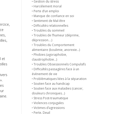
‣ Gestion du stress
‣ Harcèlement moral
‣ Perte d’un emploi
‣ Manque de confiance en soi
‣ Sentiment de Mal-être
rcice,
‣ Difficultés relationnelles
 ce
‣ Troubles du sommeil
mes,
‣ Troubles de l’humeur (déprime,
lles,
dépression….)
‣ Troubles du Comportement
alimentaire (boulimie, anorexie…)
‣ Phobies (agoraphobie,
l et
claustrophobie…)
illes
‣ Troubles Obsessionnels Compulsifs
‣ Difficultés passagères face à un
évènement de vie
ivers
‣ Problématiques liées à la séparation
».
‣ Soutien face au handicap
des
‣ Soutien face aux maladies (cancer,
eur
douleurs chroniques…)
aine.
‣ Stress Post-traumatique
‣ Violences conjugales
‣ Victimes d’agressions
‣ Perte, Deuil