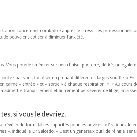
ditation concernant combattre auprès le stress : les professionnels o
tude pouvaient cotiser à diminuer l’anxiété,
ons. Vous pourriez méditer sur une chaise, par terre, détiré, ou égalem
incitez par vous focaliser en prenant différentes larges souffle. « En
n calme « entrée » et « sortie » à chaque respiration, » « Au cours d
t la admettre tranquillement et autrement persévérer de litige, la laisse
s, si vous le devriez.
e révéler de formidables capacités pour les novices. « Pratiquez-le e
riez », indiqué le Dr Salcedo. « C’est un généreux outil de réinitialiser 