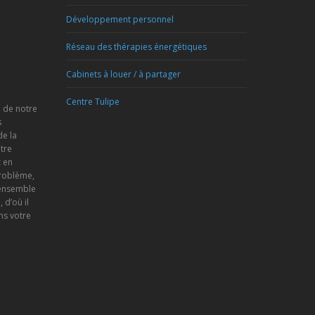
Développement personnel
Réseau des thérapies énergétiques
Cabinets à louer / à partager
Centre Tulipe
e de notre
s
de la
tre
 en
problème,
 ensemble
d’où il
ns votre