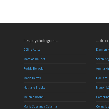
Les psychologues …
… du c
Céline Aerts
Damien 
Mathias Baudet
Sarah Ke
Ruddy Berode
Amina Kis
Marie Bettex
Hai Lam
Nathalie Bracke
Manon Lé
Mélanie Bronn
Catherin
Maria Speranza Calamia
Céline Li