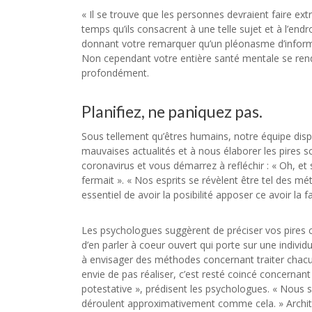
« Il se trouve que les personnes devraient faire ex
temps qu’ils consacrent à une telle sujet et à l’endro
donnant votre remarquer qu’un pléonasme d’informat
Non cependant votre entière santé mentale se ren
profondément.
Planifiez, ne paniquez pas.
Sous tellement qu’êtres humains, notre équipe dispo
mauvaises actualités et à nous élaborer les pires
coronavirus et vous démarrez à refléchir : « Oh, et 
fermait ». « Nos esprits se révèlent être tel des 
essentiel de avoir la posibilité apposer ce avoir la f
Les psychologues suggèrent de préciser vos pires cra
d’en parler à coeur ouvert qui porte sur une indivi
à envisager des méthodes concernant traiter chacun
envie de pas réaliser, c’est resté coincé concerna
potestative », prédisent les psychologues. « Nous 
déroulent approximativement comme cela. » Architect