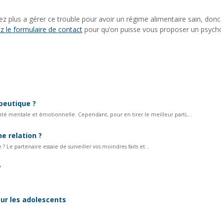
vez plus a gérer ce trouble pour avoir un régime alimentaire sain, don
z le formulaire de contact
pour qu’on puisse vous proposer un psych
peutique ?
té mentale et émotionnelle. Cependant, pour en tirer le meilleur parti,...
e relation ?
 ? Le partenaire essaie de surveiller vos moindres faits et...
?
our les adolescents