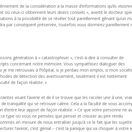
trêmement de la considération à la masse d’informations qu’ils visionn
it où ceux-ci obtiennent leurs divers conseils », avertit le docteur spéc
ions à la possibilité de se révéler tout pareillement gênant qu’un 
dra par conséquent préservée, toutefois vous dormirez pareillement
sons génération à « catastrophiser », c’est-à-dire à consulter de
 scripts concernant notre mémoire. Vous sympathisez dialoguer des
si je me retrouvais à l’hôpital, si je perdais mon emploi, si mon sociét
méthodes de détection des avertissement, seulement il est nettement
aculté de façon réaliste. »
intes visant l’avenir et de il se trouve que les racoler une à une, vr
du de tranquilité qui se retrouve calme. Cela a la faculté de vous acco
 d’entre leur apport de façon réaliste. « Ce que votre personne ne a
nt ce type où vous ne pensées que penser et creuser au pire rendu
sommes en mesure de nous entraîner jusqu’à ce le fait que les sujette
urer l’avenir, c’est génial – c’est la panique qui va choquer à votre e