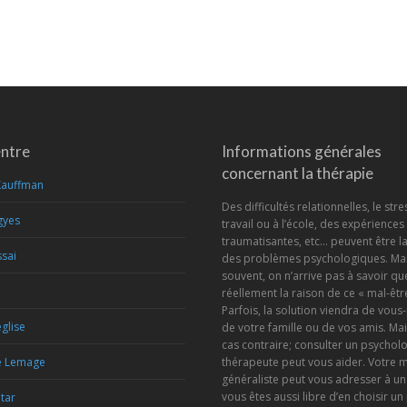
entre
Informations générales
concernant la thérapie
Kauffman
Des difficultés relationnelles, le stre
gyes
travail ou à l’école, des expériences
traumatisantes, etc… peuvent être l
sai
des problèmes psychologiques. Mai
souvent, on n’arrive pas à savoir que
réellement la raison de ce « mal-être
Parfois, la solution viendra de vou
glise
de votre famille ou de vos amis. Mai
cas contraire; consulter un psychol
e Lemage
thérapeute peut vous aider. Votre 
généraliste peut vous adresser à un
vous êtes aussi libre d’en choisir un
etar