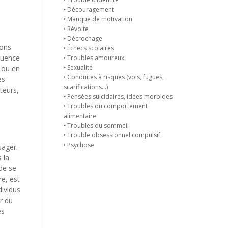
‣ Découragement
‣ Manque de motivation
‣ Révolte
‣ Décrochage
vons
‣ Échecs scolaires
équence
‣ Troubles amoureux
‣ Sexualité
s ou en
‣ Conduites à risques (vols, fugues,
es
scarifications…)
teurs,
‣ Pensées suicidaires, idées morbides
‣ Troubles du comportement
alimentaire
‣ Troubles du sommeil
‣ Trouble obsessionnel compulsif
‣ Psychose
sager.
 la
 de se
re, est
dividus
er du
es