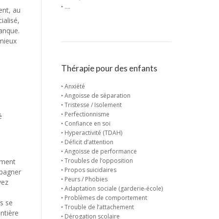
‣ ….
ent, au
ialisé,
manque.
 mieux
Thérapie pour des enfants
‣ Anxiété
‣ Angoisse de séparation
‣ Tristesse / Isolement
‣ Perfectionnisme
é
‣ Confiance en soi
‣ Hyperactivité (TDAH)
‣ Déficit d’attention
‣ Angoisse de performance
‣ Troubles de l’opposition
aiment
‣ Propos suicidaires
mpagner
‣ Peurs / Phobies
vez
‣ Adaptation sociale (garderie-école)
‣ Problèmes de comportement
s se
‣ Trouble de l’attachement
ntière
‣ Dérogation scolaire