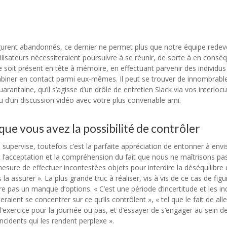
urent abandonnés, ce dernier ne permet plus que notre équipe rede
tilisateurs nécessiteraient poursuivre à se réunir, de sorte à en cons
ce soit présent en tête à mémoire, en effectuant parvenir des individu
biner en contact parmi eux-mêmes. Il peut se trouver de innombrabl
taine, qu’il s’agisse d’un drôle de entretien Slack via vos interlocu
 d’un discussion vidéo avec votre plus convenable ami.
e vous avez la possibilité de contrôler
 supervise, toutefois c’est la parfaite appréciation de entonner à envi
t l’acceptation et la compréhension du fait que nous ne maîtrisons pas
mesure de effectuer incontestées objets pour interdire la déséquilibre
assurer ». La plus grande truc à réaliser, vis à vis de ce cas de figu
re pas un manque d’options. « C’est une période d’incertitude et les in
eraient se concentrer sur ce qu’ils contrôlent », « tel que le fait de all
’exercice pour la journée ou pas, et d’essayer de s’engager au sein d
ncidents qui les rendent perplexe ».