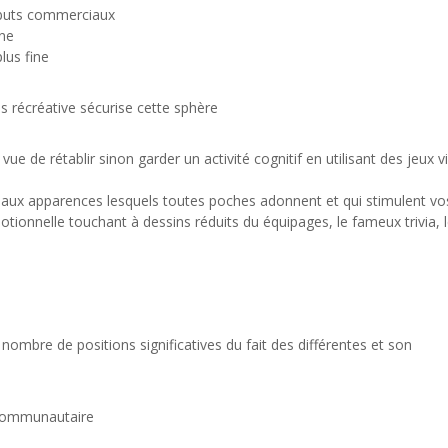
 buts commerciaux
ine
lus fine
s récréative sécurise cette sphère
de rétablir sinon garder un activité cognitif en utilisant des jeux v
er aux apparences lesquels toutes poches adonnent et qui stimulent vo
otionnelle touchant à dessins réduits du équipages, le fameux trivia, 
ombre de positions significatives du fait des différentes et son
s communautaire