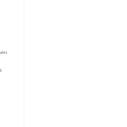
ales
à