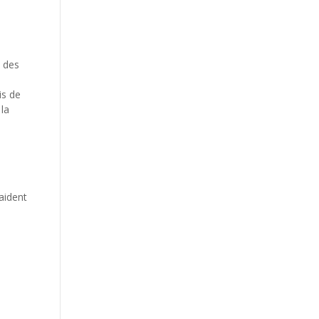
t des
is de
 la
aident