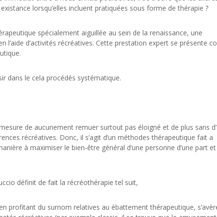
e existance lorsqu’elles incluent pratiquées sous forme de thérapie ?
érapeutique spécialement aiguillée au sein de la renaissance, une
n l’aide d’activités récréatives. Cette prestation expert se présente
utique.
sir dans le cela procédés systématique.
 mesure de aucunement remuer surtout pas éloigné et de plus sans d
nces récréatives. Donc, il s’agit d’un méthodes thérapeutique fait a
 manière à maximiser le bien-être général d’une personne d’une part et
o définit de fait la récréothérapie tel suit,
n profitant du surnom relatives au ébattement thérapeutique, s’avèr