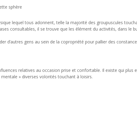
cette sphère
ique lequel tous adonnent, telle la majorité des groupuscules touch
s consultables, il se trouve que les élément du activités, dans le bu
r d’autres gens au sein de la copropriété pour pallier des constanc
influences relatives au occasion prise et confortable. Il existe qui plus e
entale » diverses volontés touchant à loisirs.