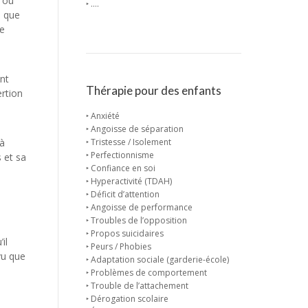
t ou
‣ ….
i que
re
nt
Thérapie pour des enfants
ertion
‣ Anxiété
‣ Angoisse de séparation
 à
‣ Tristesse / Isolement
‣ Perfectionnisme
 et sa
‣ Confiance en soi
‣ Hyperactivité (TDAH)
‣ Déficit d’attention
‣ Angoisse de performance
‣ Troubles de l’opposition
‣ Propos suicidaires
il
‣ Peurs / Phobies
vu que
‣ Adaptation sociale (garderie-école)
‣ Problèmes de comportement
‣ Trouble de l’attachement
‣ Dérogation scolaire