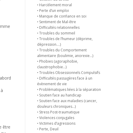
‣ Harcèlement moral
‣ Perte d’un emploi
‣ Manque de confiance en soi
‣ Sentiment de Mal-être
 comme
‣ Difficultés relationnelles
‣ Troubles du sommeil
‣ Troubles de l’humeur (déprime,
dépression….)
‣ Troubles du Comportement
alimentaire (boulimie, anorexie…)
‣ Phobies (agoraphobie,
claustrophobie…)
‣ Troubles Obsessionnels Compulsifs
’abord
‣ Difficultés passagères face à un
évènement de vie
‣ Problématiques liées à la séparation
 à
‣ Soutien face au handicap
‣ Soutien face aux maladies (cancer,
douleurs chroniques…)
‣ Stress Post-traumatique
‣ Violences conjugales
‣ Victimes d’agressions
e être
‣ Perte, Deuil