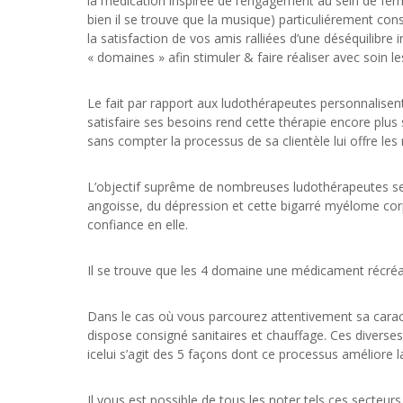
la médication inspirée de l’engagement au sein de fer
bien il se trouve que la musique) particuliérement c
la satisfaction de vos amis ralliées d’une déséquilibre 
« domaines » afin stimuler & faire réaliser avec soin 
Le fait par rapport aux ludothérapeutes personnalise
satisfaire ses besoins rend cette thérapie encore plus 
sans compter la processus de sa clientèle lui offre les 
L’objectif suprême de nombreuses ludothérapeutes semb
angoisse, du dépression et cette bigarré myélome corpo
confiance en elle.
Il se trouve que les 4 domaine une médicament récréa
Dans le cas où vous parcourez attentivement sa caract
dispose consigné sanitaires et chauffage. Ces diverse
icelui s’agit des 5 façons dont ce processus améliore l
Il vous est possible de tous les noter tels ces secteu