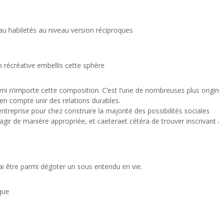
au habiletés au niveau version réciproques
 récréative embellis cette sphère
 n’importe cette composition. C’est l’une de nombreuses plus origin
n compte unir des relations durables.
entreprise pour chez construire la majorité des possibilités sociales
gir de manière appropriée, et caeteraet cétéra de trouver inscrivant 
vrai être parmi dégoter un sous entendu en vie.
que