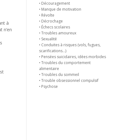
‣ Découragement
‣ Manque de motivation
‣ Révolte
‣ Décrochage
ant à
‣ Échecs scolaires
t n’en
‣ Troubles amoureux
‣ Sexualité
es
‣ Conduites à risques (vols, fugues,
scarifications…)
‣ Pensées suicidaires, idées morbides
‣ Troubles du comportement
alimentaire
st
‣ Troubles du sommeil
‣ Trouble obsessionnel compulsif
‣ Psychose