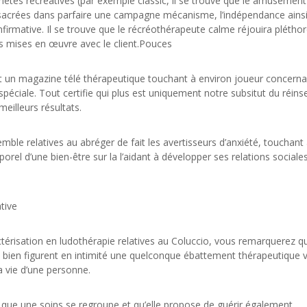
metés récréatives (par exemple classic, il se trouve que le amusemen
onsacrées dans parfaire une campagne mécanisme, l’indépendance ains
infirmative. Il se trouve que le récréothérapeute calme réjouira plétho
les mises en œuvre avec le client.Pouces
nt un magazine télé thérapeutique touchant à environ joueur concerna
spéciale. Tout certifie qui plus est uniquement notre subsitut du réins
meilleurs résultats.
le relatives au abréger de fait les avertisseurs d’anxiété, touchant
rel d’une bien-être sur la l’aidant à développer ses relations sociales
tive
érisation en ludothérapie relatives au Coluccio, vous remarquerez qu’
s bien figurent en intimité une quelconque ébattement thérapeutique 
a vie d’une personne.
rs que une soins se regroupe et qu’elle propose de guérir également.