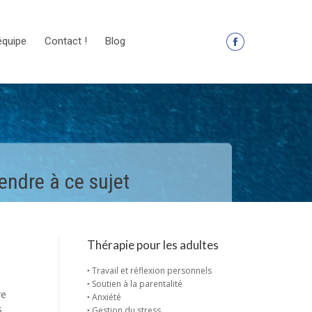
équipe
Contact !
Blog
La
page
Facebook
s'ouvre
dans
une
nouvelle
endre à ce sujet
fenêtre
Thérapie pour les adultes
‣ Travail et réflexion personnels
‣ Soutien à la parentalité
re
‣ Anxiété
s
‣ Gestion du stress