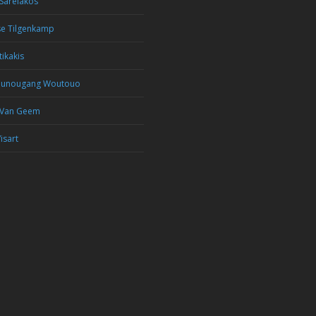
Sarelakos
se Tilgenkamp
tikakis
ounougang Woutouo
 Van Geem
isart