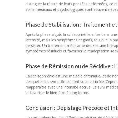
distinguer la réalité de leurs pensées déformées, ce q
soins médicaux et psychologiques sont souvent nécess
Phase de Stabilisation : Traitement e
Après la phase aiguë, la schizophrénie entre dans une
intensité, mais les symptômes négatifs, tels que la pauv
persister. Un traitement médicamenteux et une thérapi
symptômes résiduels et favoriser la réadaptation socia
Phase de Rémission ou de Récidive : L
La schizophrénie est une maladie chronique, et de n
desquelles les symptômes sont sous contrôle. Cependa
réapparaître avec une intensité accrue. Le suivi médica
et favoriser le bien-être à long terme.
Conclusion : Dépistage Précoce et In
La compréhension des différentes phases de développe