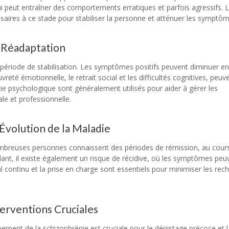
ui peut entraîner des comportements erratiques et parfois agressifs. 
aires à ce stade pour stabiliser la personne et atténuer les symptôm
t Réadaptation
 période de stabilisation. Les symptômes positifs peuvent diminuer en
reté émotionnelle, le retrait social et les difficultés cognitives, peuv
e psychologique sont généralement utilisés pour aider à gérer les
le et professionnelle.
’Évolution de la Maladie
ombreuses personnes connaissent des périodes de rémission, au cour
nt, il existe également un risque de récidive, où les symptômes peu
l continu et la prise en charge sont essentiels pour minimiser les rec
terventions Cruciales
ment de la schizophrénie est cruciale pour le dépistage précoce et 