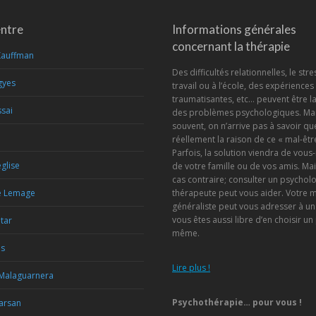
entre
Informations générales
concernant la thérapie
Kauffman
Des difficultés relationnelles, le stre
gyes
travail ou à l’école, des expériences
traumatisantes, etc… peuvent être l
sai
des problèmes psychologiques. Mai
souvent, on n’arrive pas à savoir que
réellement la raison de ce « mal-être
Parfois, la solution viendra de vou
glise
de votre famille ou de vos amis. Mai
cas contraire; consulter un psychol
e Lemage
thérapeute peut vous aider. Votre 
généraliste peut vous adresser à un
vous êtes aussi libre d’en choisir un
etar
même.
is
Lire plus !
 Malaguarnera
Psychothérapie… pour vous !
Marsan