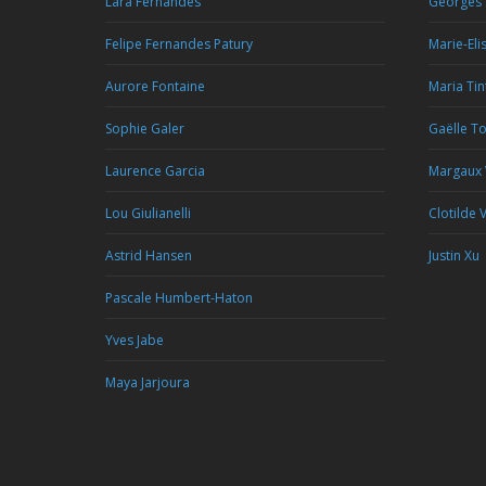
Lara Fernandes
Georges 
Felipe Fernandes Patury
Marie-Eli
Aurore Fontaine
Maria Tin
Sophie Galer
Gaëlle T
Laurence Garcia
Margaux
Lou Giulianelli
Clotilde V
Astrid Hansen
Justin Xu
Pascale Humbert-Haton
Yves Jabe
Maya Jarjoura