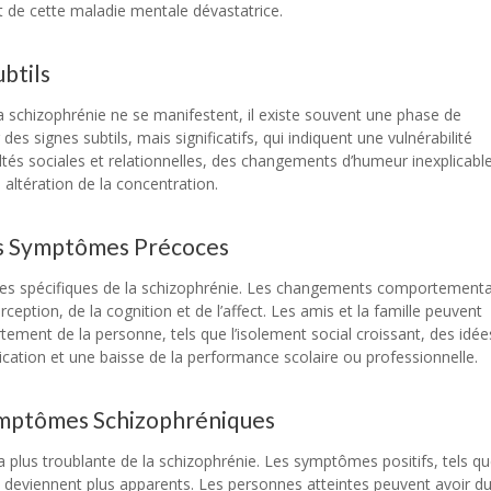
t de cette maladie mentale dévastatrice.
btils
schizophrénie ne se manifestent, il existe souvent une phase de
des signes subtils, mais significatifs, qui indiquent une vulnérabilité
cultés sociales et relationnelles, des changements d’humeur inexplicabl
altération de la concentration.
es Symptômes Précoces
s spécifiques de la schizophrénie. Les changements comportement
ception, de la cognition et de l’affect. Les amis et la famille peuvent
ent de la personne, tels que l’isolement social croissant, des idée
ation et une baisse de la performance scolaire ou professionnelle.
 Symptômes Schizophréniques
a plus troublante de la schizophrénie. Les symptômes positifs, tels qu
és, deviennent plus apparents. Les personnes atteintes peuvent avoir d