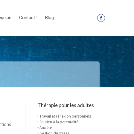
équipe
Contact !
Blog
La
page
Facebook
s'ouvre
dans
une
nouvelle
fenêtre
Thérapie pour les adultes
‣ Travail et réflexion personnels
‣ Soutien à la parentalité
ntions
‣ Anxiété
‣ Gestion du stress