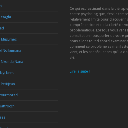
us
Ce qui est fascinant dans la thérapi
centre psychologique, c’est le temp
issaghi
relativement limité pour d’acquérir 
compréhension et de la clarté de vo
Rad
problématique. Lorsque vous venez
consultation nous parler de votre 
a Musumeci
nous allons tout d’abord examiner
comment se problème se manifeste, 
l Ndikumana
vient, et les conséquences qu’il a da
vie.
e Nkonda Nana
Lire la suite !
 Nyckees
 Petitjean
Pourmoradi
attrocchi
aes