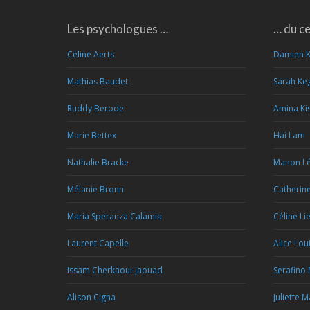
Les psychologues …
… du c
Céline Aerts
Damien 
Mathias Baudet
Sarah Ke
Ruddy Berode
Amina Kis
Marie Bettex
Hai Lam
Nathalie Bracke
Manon Lé
Mélanie Bronn
Catherin
Maria Speranza Calamia
Céline Li
Laurent Capelle
Alice Lou
Issam Cherkaoui-Jaouad
Serafino
Alison Cigna
Juliette 