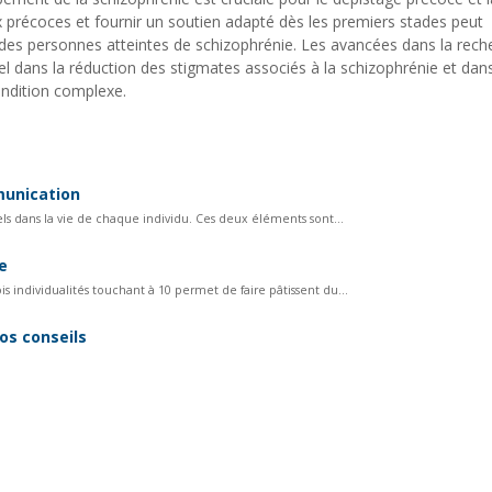
aux précoces et fournir un soutien adapté dès les premiers stades peut
ie des personnes atteintes de schizophrénie. Les avancées dans la rech
tiel dans la réduction des stigmates associés à la schizophrénie et dans
ndition complexe.
mmunication
ls dans la vie de chaque individu. Ces deux éléments sont...
e
 individualités touchant à 10 permet de faire pâtissent du...
os conseils