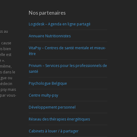
Nos partenaires
Logidesk – Agenda en ligne partagé
ss au
Annuaire Nutritionnistes
a cause
VitaPsy – Centres de santé mentale et mieux-
s bien
être
lle est
 ».
Privium – Services pour les professionnels de
s-même,
santé
s dans le
ogue ou
Psychologue Belgique
médecin
 psy mais
 par vous-
Centre multy-psy
Développement personnel
Réseau des thérapies énergétiques
Cabinets à louer / à partager