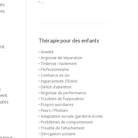
‣ ….
Les
es.
Thérapie pour des enfants
ent
‣ Anxiété
‣ Angoisse de séparation
‣ Tristesse / Isolement
‣ Perfectionnisme
‣ Confiance en soi
‣ Hyperactivité (TDAH)
‣ Déficit d’attention
s
‣ Angoisse de performance
vent
‣ Troubles de l’opposition
hutes
‣ Propos suicidaires
‣ Peurs / Phobies
‣ Adaptation sociale (garderie-école)
‣ Problèmes de comportement
‣ Trouble de l’attachement
‣ Dérogation scolaire
la mise