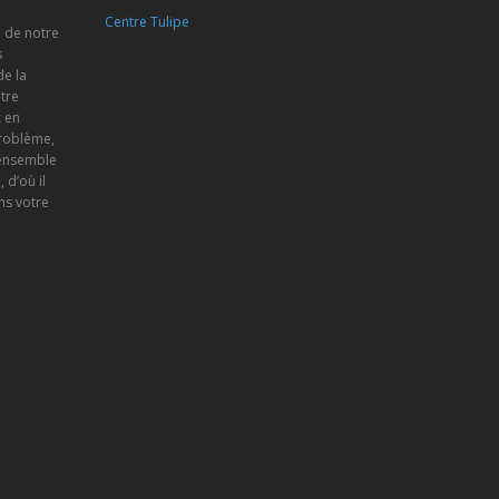
Centre Tulipe
e de notre
s
de la
tre
 en
problème,
 ensemble
d’où il
ns votre