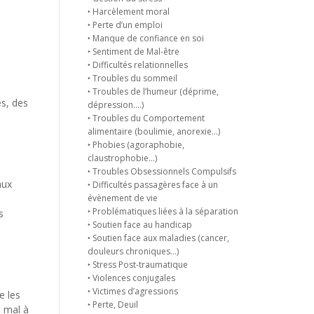
‣ Harcèlement moral
‣ Perte d’un emploi
‣ Manque de confiance en soi
‣ Sentiment de Mal-être
‣ Difficultés relationnelles
‣ Troubles du sommeil
‣ Troubles de l’humeur (déprime,
es, des
dépression….)
‣ Troubles du Comportement
alimentaire (boulimie, anorexie…)
‣ Phobies (agoraphobie,
claustrophobie…)
‣ Troubles Obsessionnels Compulsifs
aux
‣ Difficultés passagères face à un
évènement de vie
‣ Problématiques liées à la séparation
s
‣ Soutien face au handicap
‣ Soutien face aux maladies (cancer,
douleurs chroniques…)
‣ Stress Post-traumatique
‣ Violences conjugales
‣ Victimes d’agressions
e les
‣ Perte, Deuil
u mal à