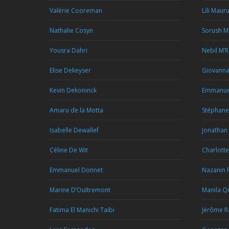
Valérie Cooreman
Lili Maur
Nathalie Cosyn
Sorush M
Yousra Dahri
Nebil M’
Elise Dekeyser
Giovann
Kevin Dekoninck
Emmanue
Amaru de la Motta
Stéphan
Isabelle Dewallef
Jonathan
Céline De Wit
Charlotte
Emmanuel Donnet
Nazanin 
Marine D’Oultremont
Manila Qu
Fatima El Manichi Taibi
Jérôme R