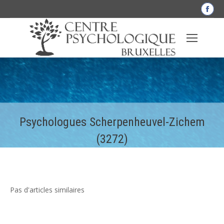
La
pag
Fac
s'o
dan
une
nou
fen
Psychologues Scherpenheuvel-Zichem
(3272)
Pas d'articles similaires