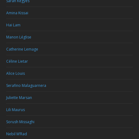
Sarah Kegyes
Amina Kissai
Hai Lam
Manon Léglise
Catherine Lemage
Céline Lietar
Alice Louis
Serafino Malaguarnera
Juliette Marsan
Lili Maurus
Sorush Missaghi
Nebil M’Rad