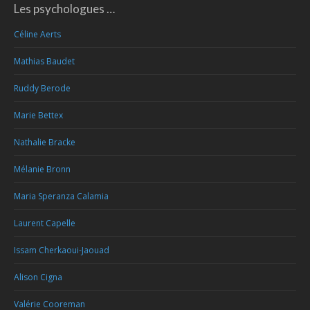
Les psychologues …
Céline Aerts
Mathias Baudet
Ruddy Berode
Marie Bettex
Nathalie Bracke
Mélanie Bronn
Maria Speranza Calamia
Laurent Capelle
Issam Cherkaoui-Jaouad
Alison Cigna
Valérie Cooreman